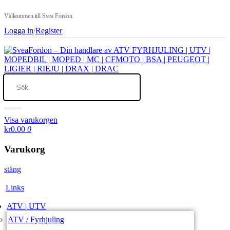
Välkommen till Svea Fordon
Logga in
/
Register
Visa varukorgen
kr0.00
0
Varukorg
stäng
Links
ATV | UTV
ATV / Fyrhjuling