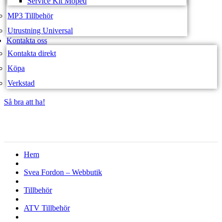
Service Kit Moped
MP3 Tillbehör
Utrustning Universal
Kontakta oss
Kontakta direkt
Köpa
Verkstad
Så bra att ha!
Så bra att ha!
Hem
Svea Fordon – Webbutik
Tillbehör
ATV Tillbehör