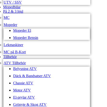
UTV / SSV
Mopedbilar
På 2 & 3 hjul
MC
Mopeder
Mopeder El
Mopeder Bensin
Lekmaskiner
MC på B-Kort
Tillbehör
ATV Tillbehör
Belysning ATV
Däck & Bandsatser ATV
Chassie ATV
Motor ATV
El-prylar ATV
Grönyte & Skog ATV