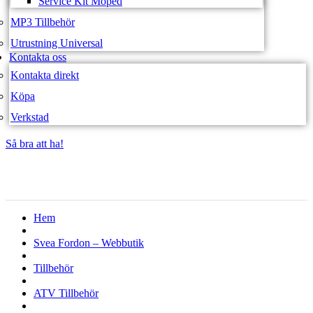
Service Kit Moped
MP3 Tillbehör
Utrustning Universal
Kontakta oss
Kontakta direkt
Köpa
Verkstad
Så bra att ha!
Så bra att ha!
Hem
Svea Fordon – Webbutik
Tillbehör
ATV Tillbehör