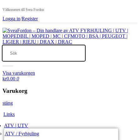
Välkommen till Svea Fordon
Logga in
/
Register
Visa varukorgen
kr0.00
0
Varukorg
stäng
Links
ATV | UTV
ATV / Fyrhjuling