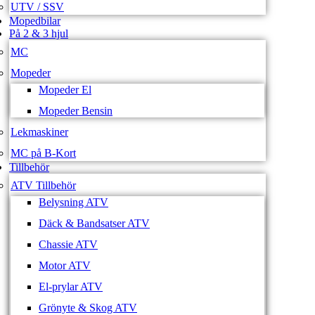
UTV / SSV
Mopedbilar
På 2 & 3 hjul
MC
Mopeder
Mopeder El
Mopeder Bensin
Lekmaskiner
MC på B-Kort
Tillbehör
ATV Tillbehör
Belysning ATV
Däck & Bandsatser ATV
Chassie ATV
Motor ATV
El-prylar ATV
Grönyte & Skog ATV