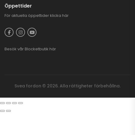
Öppettider
För aktuella öppettider
klicka här
Besök vår
Blocketbutik
här
Svea fordon © 2026. Alla rättigheter förbehållna.