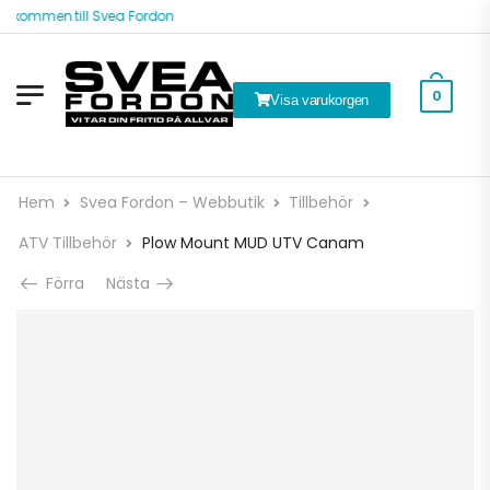
älkommen till Svea Fordon
0
Visa varukorgen
Hem
Svea Fordon – Webbutik
Tillbehör
ATV Tillbehör
Plow Mount MUD UTV Canam
Förra
Nästa