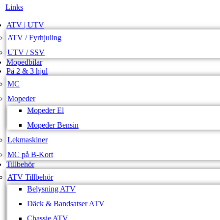
Links
ATV | UTV
ATV / Fyrhjuling
UTV / SSV
Mopedbilar
På 2 & 3 hjul
MC
Mopeder
Mopeder El
Mopeder Bensin
Lekmaskiner
MC på B-Kort
Tillbehör
ATV Tillbehör
Belysning ATV
Däck & Bandsatser ATV
Chassie ATV