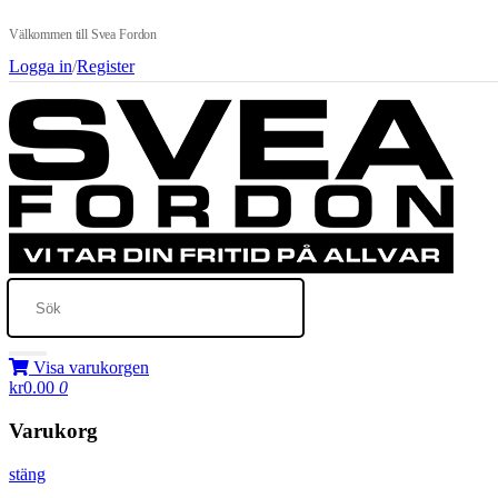
Välkommen till Svea Fordon
Logga in
/
Register
Visa varukorgen
kr0.00
0
Varukorg
stäng