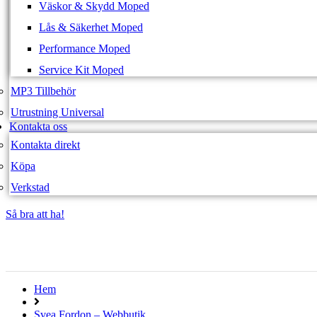
Väskor & Skydd Moped
Lås & Säkerhet Moped
Performance Moped
Service Kit Moped
MP3 Tillbehör
Utrustning Universal
Kontakta oss
Kontakta direkt
Köpa
Verkstad
Så bra att ha!
Så bra att ha!
Hem
Svea Fordon – Webbutik