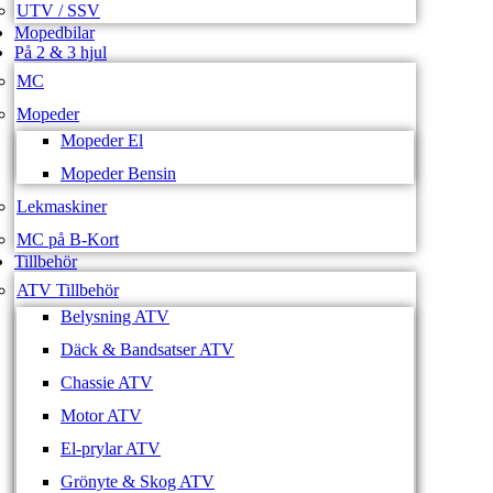
UTV / SSV
Mopedbilar
På 2 & 3 hjul
MC
Mopeder
Mopeder El
Mopeder Bensin
Lekmaskiner
MC på B-Kort
Tillbehör
ATV Tillbehör
Belysning ATV
Däck & Bandsatser ATV
Chassie ATV
Motor ATV
El-prylar ATV
Grönyte & Skog ATV