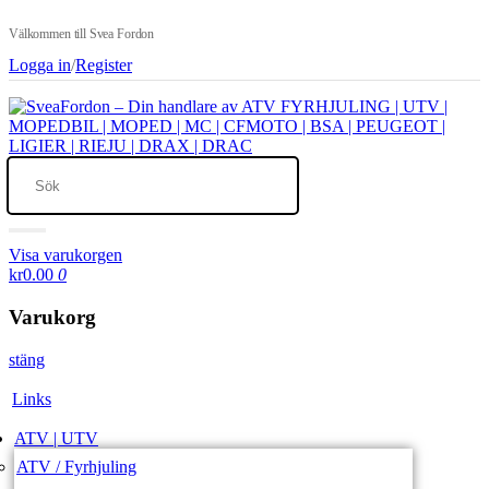
Välkommen till Svea Fordon
Logga in
/
Register
Visa varukorgen
kr0.00
0
Varukorg
stäng
Links
ATV | UTV
ATV / Fyrhjuling