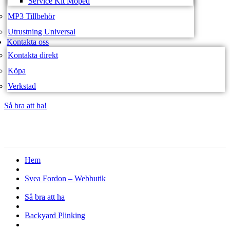
Service Kit Moped
MP3 Tillbehör
Utrustning Universal
Kontakta oss
Kontakta direkt
Köpa
Verkstad
Så bra att ha!
Så bra att ha!
Hem
Svea Fordon – Webbutik
Så bra att ha
Backyard Plinking