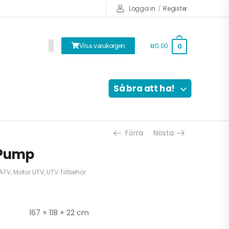
Logga in
/
Register
kr0.00
0
Visa varukorgen
Så bra att ha!
Förra
Nästa
 Pump
 ATV
,
Motor UTV
,
UTV Tillbehör
167 × 118 × 22 cm