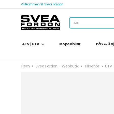
Välkommen till Svea Fordon
ATV | UTV
Mopedbilar
På 2 & 3 h
Hem
Svea Fordon – Webbutik
Tillbehör
UTV T