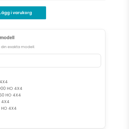
Lägg i varukorg
 modell
r din exakta modell.
 4X4
1000 HO 4X4
850 HO 4X4
0 4X4
0 HO 4X4