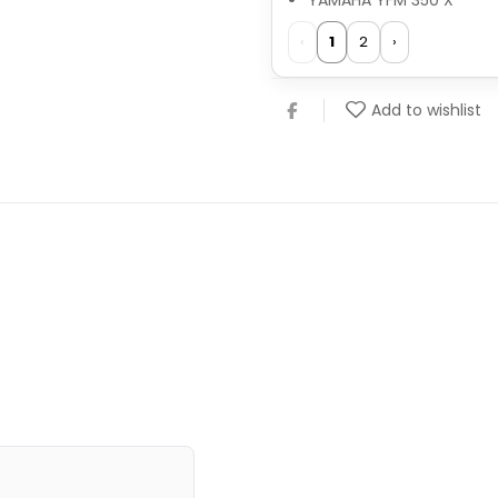
YAMAHA YFM 350 X
‹
1
2
›
Add to wishlist