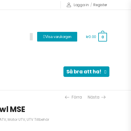
Logga in
/
Register
kr0.00
0
Visa varukorgen
Så bra att ha!
Förra
Nästa
owl MSE
 ATV
,
Motor UTV
,
UTV Tillbehör