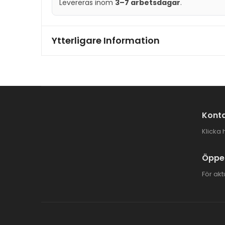
Levereras inom
3–7 arbetsdagar
.
Ytterligare Information
Konta
Klicka 
Öppet
För akt