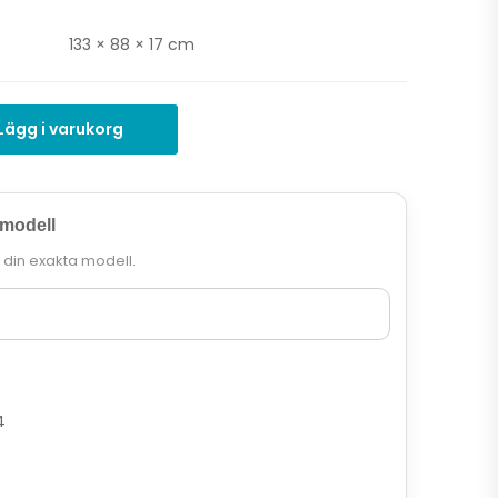
133 × 88 × 17 cm
Lägg i varukorg
 modell
r din exakta modell.
4