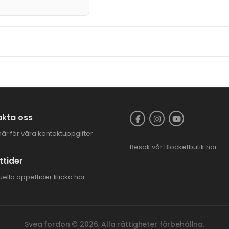
kta oss
här för våra kontaktuppgifter
Besök vår
Blocketbutik
här
tider
uella öppettider
klicka här
Svea fordon © 2026. Alla rättigheter förbehållna.