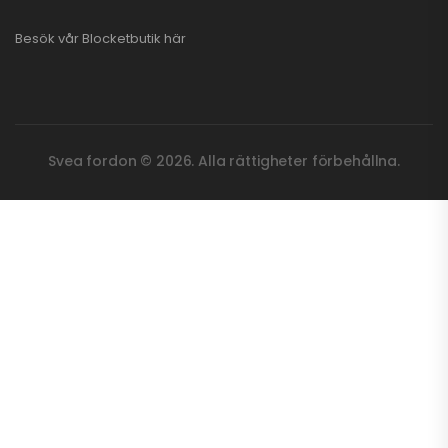
Besök vår
Blocketbutik
här
Svea fordon © 2026. Alla rättigheter förbehållna.