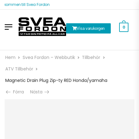
älkommen till Svea Fordon
0
Visa varukorgen
Hem
Svea Fordon – Webbutik
Tillbehör
ATV Tillbehör
Magnetic Drain Plug Zip-ty RED Honda/yamaha
Förra
Nästa