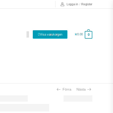
Logga in
/
Register
Visa varukorgen
kr0.00
0
Så bra att ha!
Förra
Nästa