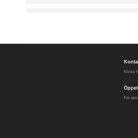
Konta
Klicka h
Öppet
För akt