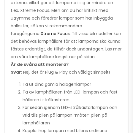
externa, vilket gör att lamporna i sig är mindre än
t.ex. Xtreme Focus. Men om du har kritiskt med
utrymme och föredrar lampor som har inbyggda
ballaster, så kan vi rekommendera
föregångarna
Xtreme Focus
. Till vissa bilmodeller kan
det behövas lamphållare för att lamporna ska kunna
fästas ordentligt, de tillhör dock undantagen. Läs mer
om våra lamphållare längst ner på sidan.
Är de svåra att montera?
Svar:
Nej, det är Plug & Play och väldigt simpelt!
Ta ut dina gamla halogenlampor
Ta av lamphållaren från LED-lampan och fäst
hållaren i strålkastaren
För sedan igenom LED-strålkastarlampan och
vrid tills pilen på lampan ”möter” pilen på
lamphållaren
Koppla ihop lampan med bilens ordinarie