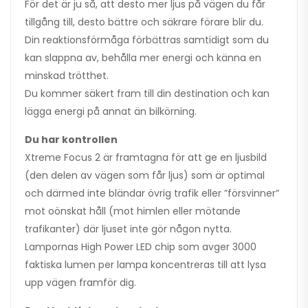
För det är ju så, att desto mer ljus på vägen du får
tillgång till, desto bättre och säkrare förare blir du.
Din reaktionsförmåga förbättras samtidigt som du
kan slappna av, behålla mer energi och känna en
minskad trötthet.
Du kommer säkert fram till din destination och kan
lägga energi på annat än bilkörning.
Du har kontrollen
Xtreme Focus 2 är framtagna för att ge en ljusbild
(den delen av vägen som får ljus) som är optimal
och därmed inte bländar övrig trafik eller ”försvinner”
mot oönskat håll (mot himlen eller mötande
trafikanter) där ljuset inte gör någon nytta.
Lampornas High Power LED chip som avger 3000
faktiska lumen per lampa koncentreras till att lysa
upp vägen framför dig.