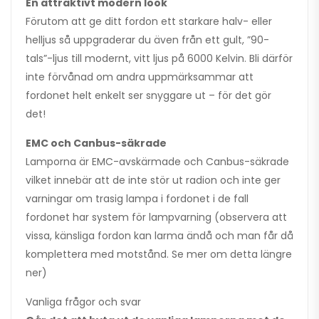
En attraktivt modern look
Förutom att ge ditt fordon ett starkare halv- eller
helljus så uppgraderar du även från ett gult, ”90-
tals”-ljus till modernt, vitt ljus på 6000 Kelvin. Bli därför
inte förvånad om andra uppmärksammar att
fordonet helt enkelt ser snyggare ut – för det gör
det!
EMC och Canbus-säkrade
Lamporna är EMC-avskärmade och Canbus-säkrade
vilket innebär att de inte stör ut radion och inte ger
varningar om trasig lampa i fordonet i de fall
fordonet har system för lampvarning (observera att
vissa, känsliga fordon kan larma ändå och man får då
komplettera med motstånd. Se mer om detta längre
ner)
Vanliga frågor och svar