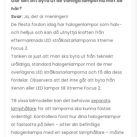
Går det att byta ut de vanliga lamporna mot de
här?
Svar:
Ja, det är meningen!
De flesta fordon idag har halogenlampor som halv-
och helljus och kan då utnyttja kraften från
eftermarknads LED strålkastarlamporna Xtreme
Focus 2.
Tanken är just att man ska byta ut från tekniskt
uråldriga, standard halogenlampor mot de mer
överlägsna LED strålkastarlamporna och få alla dess
fördelar. Observera att det inte går att byta från
Xenon eller LED lampor till Xtreme Focus 2.
Till vissa bilmodeller kan det behövas
separata
lamphållare
för att lamporna ska kunna fästas
ordentligt. Kontrollera först hur dina halogenlampor
är fastsatta på bilen – sitter din befintliga
halogenlampa med en separat lamphållare – måste