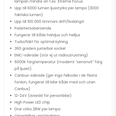
lampan mindre än t.ex. Xtreme Focus
Upp till 6000 lumen ljusstyrka per lampa (3000
faktiska lumen)
Upp till 100 000 timmars drift/livslängd
Polaritetsoberoende
Fungerar till både halvljus och helljus
Turbofläkt för optimal kylning
360 graders justerbar sockel
EMC-säkrade (stör ej ut radioutrustning)
6000K färgtemperatur (modernt ”xenonvit” färg
på ljuset)
Canbus-säkrade (ger inga felkoder i de flesta
fordon, fungerar till bilar både med och utan
Canbus)
12-24V (avsedd för personbilar)
High Power LED chip
Drar cirka 28W per lampa
Omedelbar upptändning