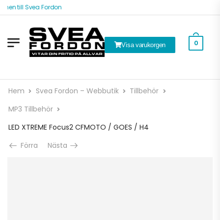
 till Svea Fordon
0
Visa varukorgen
Hem
Svea Fordon – Webbutik
Tillbehör
MP3 Tillbehör
LED XTREME Focus2 CFMOTO / GOES / H4
Förra
Nästa