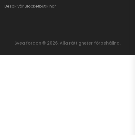
Besök vår
Blocketbutik
här
Svea fordon © 2026. Alla rättigheter förbehållna.