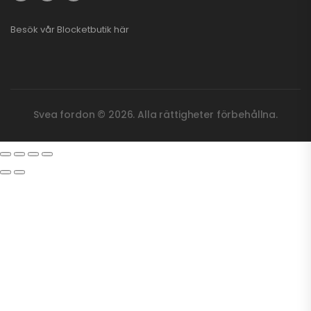
Besök vår
Blocketbutik
här
Svea fordon © 2026. Alla rättigheter förbehållna.