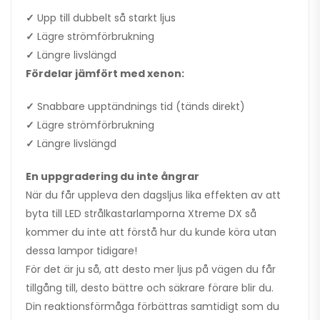
✓
Upp till dubbelt så starkt ljus
✓
Lägre strömförbrukning
✓
Längre livslängd
Fördelar jämfört med xenon:
✓
Snabbare upptändnings tid (tänds direkt)
✓
Lägre strömförbrukning
✓
Längre livslängd
En uppgradering du inte ångrar
När du får uppleva den dagsljus lika effekten av att
byta till LED strålkastarlamporna Xtreme DX så
kommer du inte att förstå hur du kunde köra utan
dessa lampor tidigare!
För det är ju så, att desto mer ljus på vägen du får
tillgång till, desto bättre och säkrare förare blir du.
Din reaktionsförmåga förbättras samtidigt som du