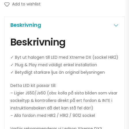
Add to wishlist
Beskrivning
Beskrivning
✓ Byt ut halogen till LED med Xtreme DX (sockel HiR2)
✓ Plug & Play med väldigt enkel installation
✓ Betydligt starkare ljus än original belysningen
Detta LED kit passar till:
– Ligier JS50/Js60 (obs: kolla på sista bilden som visar
sockeltyp & kontrollera direkt på ert fordon & INTE i
instruktionsboken då det kan stå fel där!)
– Alla fordon med HIR2 / H1R2 / 9012 sockel
Varför rekommenderar vi Ledson Xtreme DX?