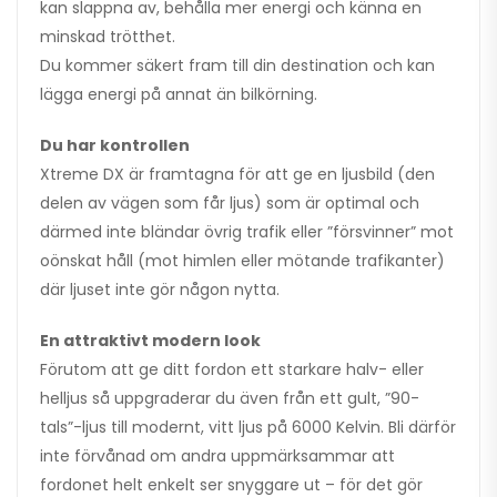
kan slappna av, behålla mer energi och känna en
minskad trötthet.
Du kommer säkert fram till din destination och kan
lägga energi på annat än bilkörning.
Du har kontrollen
Xtreme DX är framtagna för att ge en ljusbild (den
delen av vägen som får ljus) som är optimal och
därmed inte bländar övrig trafik eller ”försvinner” mot
oönskat håll (mot himlen eller mötande trafikanter)
där ljuset inte gör någon nytta.
En attraktivt modern look
Förutom att ge ditt fordon ett starkare halv- eller
helljus så uppgraderar du även från ett gult, ”90-
tals”-ljus till modernt, vitt ljus på 6000 Kelvin. Bli därför
inte förvånad om andra uppmärksammar att
fordonet helt enkelt ser snyggare ut – för det gör