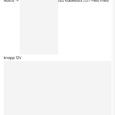
Nästa
LED Kabelsats | DT-relä med
knapp 12V