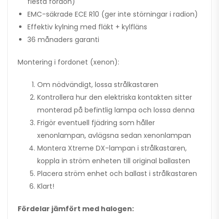
flesta fordon)
EMC-säkrade ECE R10 (ger inte störningar i radion)
Effektiv kylning med fläkt + kylfläns
36 månaders garanti
Montering i fordonet (xenon):
Om nödvändigt, lossa strålkastaren
Kontrollera hur den elektriska kontakten sitter
monterad på befintlig lampa och lossa denna
Frigör eventuell fjädring som håller
xenonlampan, avlägsna sedan xenonlampan
Montera Xtreme DX-lampan i strålkastaren,
koppla in ström enheten till original ballasten
Placera ström enhet och ballast i strålkastaren
Klart!
Fördelar jämfört med halogen: