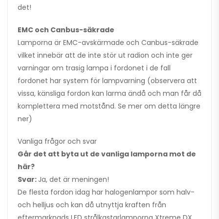
det!
EMC och Canbus-säkrade
Lamporna är EMC-avskärmade och Canbus-säkrade
vilket innebär att de inte stör ut radion och inte ger
varningar om trasig lampa i fordonet i de fall
fordonet har system för lampvarning (observera att
vissa, känsliga fordon kan larma ändå och man får då
komplettera med motstånd. Se mer om detta längre
ner)
Vanliga frågor och svar
Går det att byta ut de vanliga lamporna mot de
här?
Svar:
Ja, det är meningen!
De flesta fordon idag har halogenlampor som halv-
och helljus och kan då utnyttja kraften från
eftermarknads LED strålkastarlamporna Xtreme DX