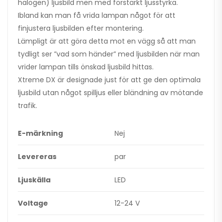
halogen) ljusbild men med förstärkt ljusstyrka.
Ibland kan man få vrida lampan något för att
finjustera ljusbilden efter montering.
Lämpligt är att göra detta mot en vägg så att man
tydligt ser ”vad som händer” med ljusbilden när man
vrider lampan tills önskad ljusbild hittas.
Xtreme DX är designade just för att ge den optimala
ljusbild utan något spilljus eller bländning av mötande
trafik.
E-märkning
Nej
Levereras
par
Ljuskälla
LED
Voltage
12-24 V