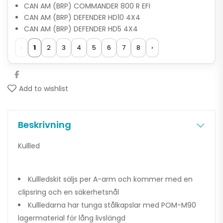
CAN AM (BRP) COMMANDER 800 R EFI
CAN AM (BRP) DEFENDER HD10 4X4
CAN AM (BRP) DEFENDER HD5 4X4
‹
1
2
3
4
5
6
7
8
›
Add to wishlist
Beskrivning
Kullled
Kullledskit säljs per A-arm och kommer med en
clipsring och en säkerhetsnål
Kullledarna har tunga stålkapslar med POM-M90
lagermaterial för lång livslängd