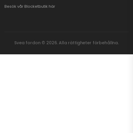
Besök vår
Blocketbutik
här
Svea fordon © 2026. Alla rättigheter förbehållna.