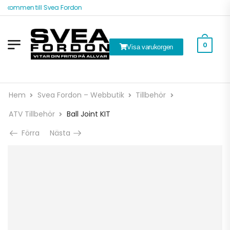
lkommen till Svea Fordon
0
Visa varukorgen
Hem
Svea Fordon – Webbutik
Tillbehör
ATV Tillbehör
Ball Joint KIT
Förra
Nästa