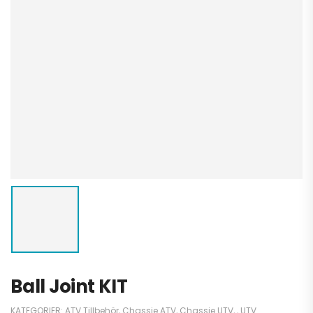
Ball Joint KIT
KATEGORIER:
ATV Tillbehör
,
Chassie ATV
,
Chassie UTV
,
,
UTV