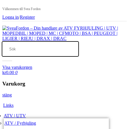
Välkommen till Svea Fordon
Logga in
/
Register
Visa varukorgen
kr0.00
0
Varukorg
stäng
Links
ATV | UTV
ATV / Fyrhjuling