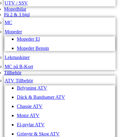
UTV / SSV
Mopedbilar
På 2 & 3 hjul
MC
Mopeder
Mopeder El
Mopeder Bensin
Lekmaskiner
MC på B-Kort
Tillbehör
ATV Tillbehör
Belysning ATV
Däck & Bandsatser ATV
Chassie ATV
Motor ATV
El-prylar ATV
Grönyte & Skog ATV