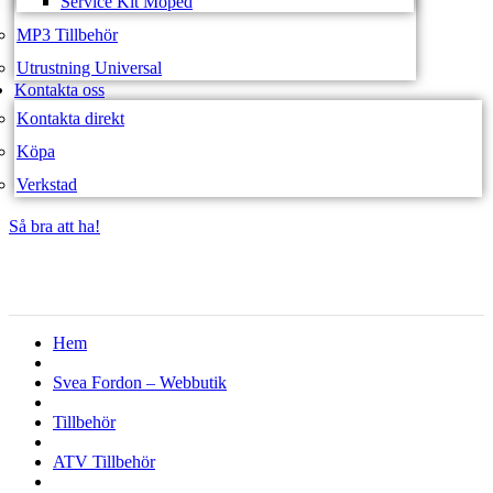
Service Kit Moped
MP3 Tillbehör
Utrustning Universal
Kontakta oss
Kontakta direkt
Köpa
Verkstad
Så bra att ha!
Så bra att ha!
Hem
Svea Fordon – Webbutik
Tillbehör
ATV Tillbehör