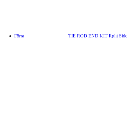
Förra
TIE ROD END KIT Rght Side