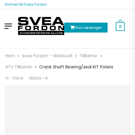
lkommen till Svea Fordon
0
Visa varukorgen
Hem
Svea Fordon – Webbutik
Tillbehör
ATV Tillbehör
Crank Shaft Bearing/seal KIT Polaris
Förra
Nästa