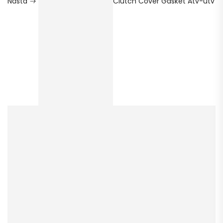
Nästa
Clutch Cover Gasket Atv-utv