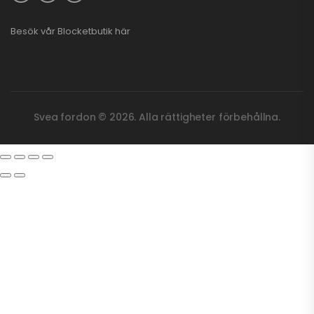
Besök vår
Blocketbutik
här
Svea fordon © 2026. Alla rättigheter förbehållna.