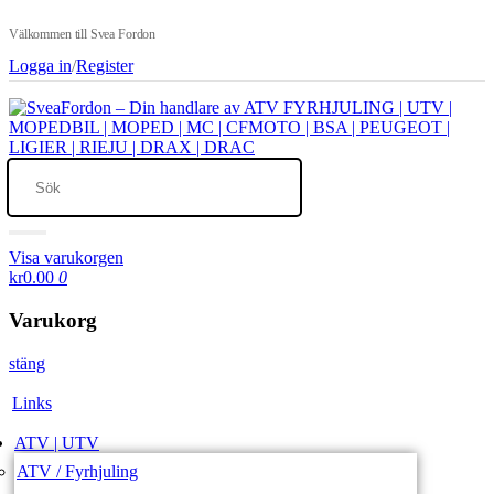
Välkommen till Svea Fordon
Logga in
/
Register
Visa varukorgen
kr0.00
0
Varukorg
stäng
Links
ATV | UTV
ATV / Fyrhjuling