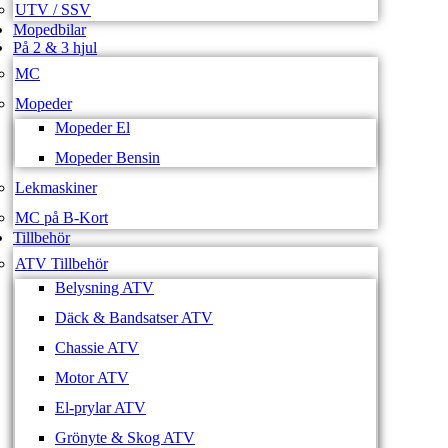
UTV / SSV
Mopedbilar
På 2 & 3 hjul
MC
Mopeder
Mopeder El
Mopeder Bensin
Lekmaskiner
MC på B-Kort
Tillbehör
ATV Tillbehör
Belysning ATV
Däck & Bandsatser ATV
Chassie ATV
Motor ATV
El-prylar ATV
Grönyte & Skog ATV