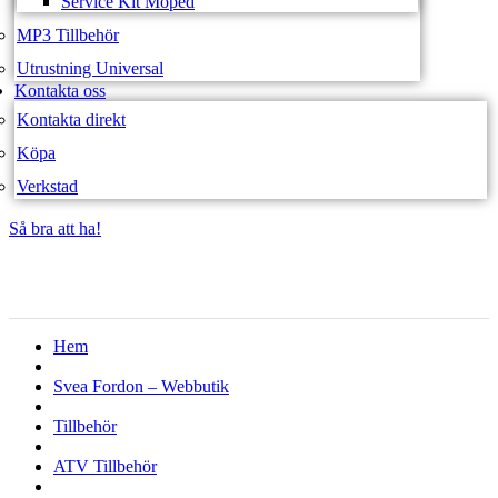
Service Kit Moped
MP3 Tillbehör
Utrustning Universal
Kontakta oss
Kontakta direkt
Köpa
Verkstad
Så bra att ha!
Så bra att ha!
Hem
Svea Fordon – Webbutik
Tillbehör
ATV Tillbehör