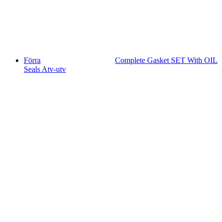
Förra
Complete Gasket SET With OIL
Seals Atv-utv