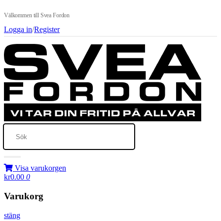
Välkommen till Svea Fordon
Logga in
/
Register
Visa varukorgen
kr0.00
0
Varukorg
stäng