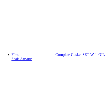
Förra
Complete Gasket SET With OIL
Seals Atv-utv