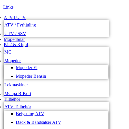
Links
ATV | UTV
ATV / Fyrhjuling
UTV / SSV
Mopedbilar
På 2 & 3 hjul
MC
Mopeder
Mopeder El
Mopeder Bensin
Lekmaskiner
MC på B-Kort
Tillbehör
ATV Tillbehör
Belysning ATV
Däck & Bandsatser ATV