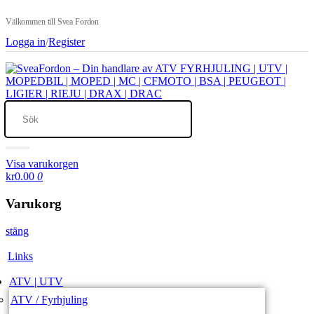
Välkommen till Svea Fordon
Logga in
/
Register
Visa varukorgen
kr0.00
0
Varukorg
stäng
Links
ATV | UTV
ATV / Fyrhjuling