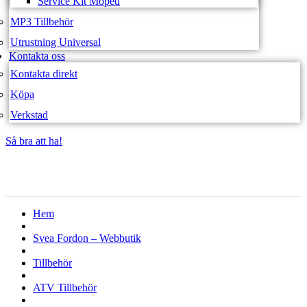
Service Kit Moped
MP3 Tillbehör
Utrustning Universal
Kontakta oss
Kontakta direkt
Köpa
Verkstad
Så bra att ha!
Så bra att ha!
Hem
Svea Fordon – Webbutik
Tillbehör
ATV Tillbehör