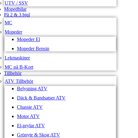
UTV / SSV
Mopedbilar
På 2 & 3 hjul
MC
Mopeder
Mopeder El
Mopeder Bensin
Lekmaskiner
MC på B-Kort
Tillbehör
ATV Tillbehör
Belysning ATV
Däck & Bandsatser ATV
Chassie ATV
Motor ATV
El-prylar ATV
Grönyte & Skog ATV