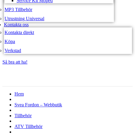
Service Kit Moped
MP3 Tillbehör
Utrustning Universal
Kontakta oss
Kontakta direkt
Köpa
Verkstad
Så bra att ha!
Så bra att ha!
Hem
Svea Fordon – Webbutik
Tillbehör
ATV Tillbehör