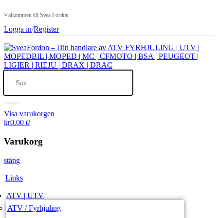
Välkommen till Svea Fordon
Logga in
/
Register
Visa varukorgen
kr0.00
0
Varukorg
stäng
Links
ATV | UTV
ATV / Fyrhjuling