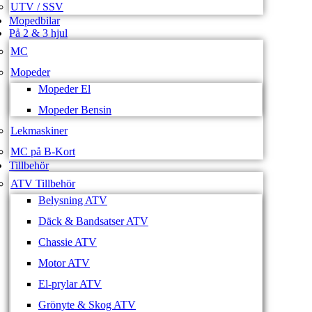
UTV / SSV
Mopedbilar
På 2 & 3 hjul
MC
Mopeder
Mopeder El
Mopeder Bensin
Lekmaskiner
MC på B-Kort
Tillbehör
ATV Tillbehör
Belysning ATV
Däck & Bandsatser ATV
Chassie ATV
Motor ATV
El-prylar ATV
Grönyte & Skog ATV