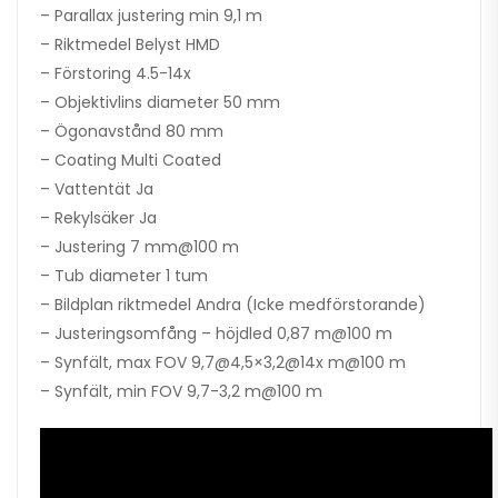
– Parallax justering min 9,1 m
– Riktmedel Belyst HMD
– Förstoring 4.5-14x
– Objektivlins diameter 50 mm
– Ögonavstånd 80 mm
– Coating Multi Coated
– Vattentät Ja
– Rekylsäker Ja
– Justering 7 mm@100 m
– Tub diameter 1 tum
– Bildplan riktmedel Andra (Icke medförstorande)
– Justeringsomfång – höjdled 0,87 m@100 m
– Synfält, max FOV 9,7@4,5×3,2@14x m@100 m
– Synfält, min FOV 9,7-3,2 m@100 m