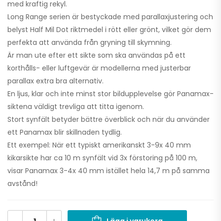
med kraftig rekyl.
Long Range serien är bestyckade med parallaxjustering och
belyst Half Mil Dot riktmedel i rött eller grönt, vilket gör dem
perfekta att använda från gryning till skymning.
Är man ute efter ett sikte som ska användas på ett
korthålls- eller luftgevär är modellerna med justerbar
parallax extra bra alternativ.
En ljus, klar och inte minst stor bildupplevelse gör Panamax-
siktena väldigt trevliga att titta igenom.
Stort synfält betyder bättre överblick och när du använder
ett Panamax blir skillnaden tydlig.
Ett exempel: När ett typiskt amerikanskt 3-9x 40 mm
kikarsikte har ca 10 m synfält vid 3x förstoring på 100 m,
visar Panamax 3-4x 40 mm istället hela 14,7 m på samma
avstånd!