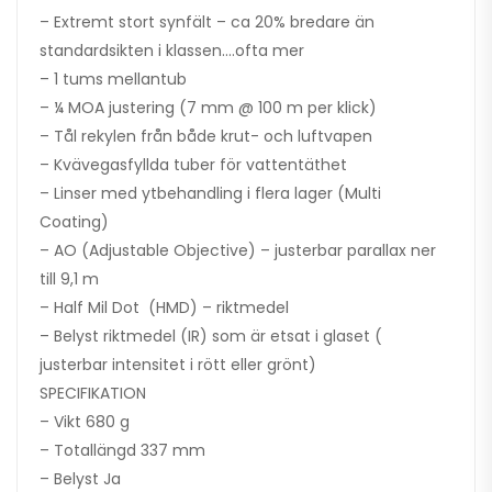
– Extremt stort synfält – ca 20% bredare än
standardsikten i klassen….ofta mer
– 1 tums mellantub
– ¼ MOA justering (7 mm @ 100 m per klick)
– Tål rekylen från både krut- och luftvapen
– Kvävegasfyllda tuber för vattentäthet
– Linser med ytbehandling i flera lager (Multi
Coating)
– AO (Adjustable Objective) – justerbar parallax ner
till 9,1 m
– Half Mil Dot (HMD) – riktmedel
– Belyst riktmedel (IR) som är etsat i glaset (
justerbar intensitet i rött eller grönt)
SPECIFIKATION
– Vikt 680 g
– Totallängd 337 mm
– Belyst Ja