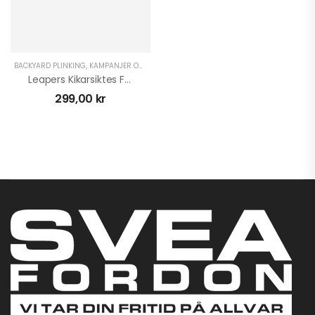
BACKYARD PLINKING
,
KAMPANJER OCH DEALS
Leapers Kikarsiktes Fäste 1 Tum Medium 9-11
299,00
kr