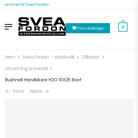
lkommen till Svea Fordon
0
Visa varukorgen
Hem
Svea Fordon – Webbutik
Tillbehör
Utrustning Universal
Bushnell Handkikare H2O 10X25 Roof
Förra
Nästa