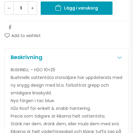
Lägg i varukorg
Add to wishlist
Beskrivning
BUSHNELL – H2O 10×25
Bushnells vattentäta storsäljare har uppdaterats med
ny snygg design med bl.a. förbättrat grepp och
smidigare linsskydd.
Nya färgen i tac blue.
H2o Roof för enkelt & snabb hantering.
Precis som tidigare är kikarna helt vattentäta.
Stänk ner dem, dränk dem, eller mula dem med snö.
Kikarna är helt väderförseglad och klarar tuffa tag på