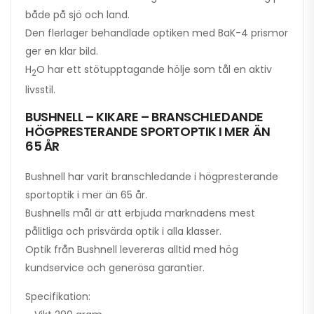
både på sjö och land.
Den flerlager behandlade optiken med BaK-4 prismor
ger en klar bild.
H
O har ett stötupptagande hölje som tål en aktiv
2
livsstil.
BUSHNELL – KIKARE – BRANSCHLEDANDE
HÖGPRESTERANDE SPORTOPTIK I MER ÄN
65 ÅR
Bushnell har varit branschledande i högpresterande
sportoptik i mer än 65 år.
Bushnells mål är att erbjuda marknadens mest
pålitliga och prisvärda optik i alla klasser.
Optik från Bushnell levereras alltid med hög
kundservice och generösa garantier.
Specifikation: