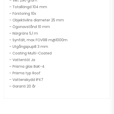
– Vikt 290 gram
– Totallängd 104 mm
– Förstoring 10x
– Objektivlins diameter 25 mm
– Ögonavstånd 10 mm
– Närgräns 5,1 m
– Synfält, max FOV98 m@1000m
– Utgångspupill 3 mm
– Coating Multi-Coated
– Vattentät Ja
– Prisma glas BaK-4
– Prisma typ Roof
– Vattenskydd IPX7
– Garanti 20 år