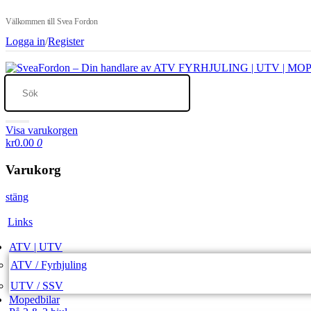
Välkommen till Svea Fordon
Logga in
/
Register
Visa varukorgen
kr0.00
0
Varukorg
stäng
Links
ATV | UTV
ATV / Fyrhjuling
UTV / SSV
Mopedbilar