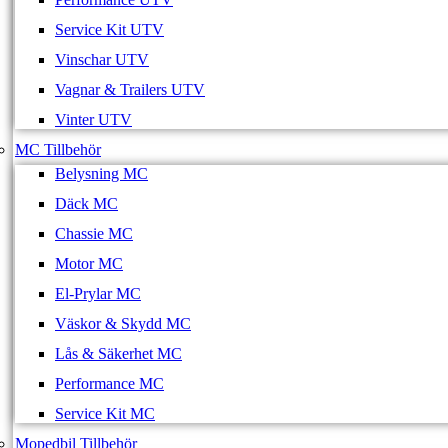
Service Kit UTV
Vinschar UTV
Vagnar & Trailers UTV
Vinter UTV
MC Tillbehör
Belysning MC
Däck MC
Chassie MC
Motor MC
El-Prylar MC
Väskor & Skydd MC
Lås & Säkerhet MC
Performance MC
Service Kit MC
Mopedbil Tillbehör