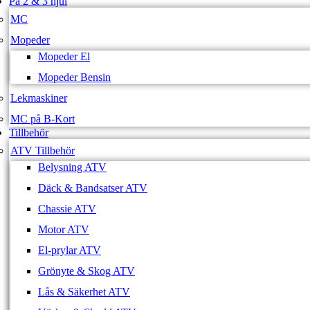
På 2 & 3 hjul
MC
Mopeder
Mopeder El
Mopeder Bensin
Lekmaskiner
MC på B-Kort
Tillbehör
ATV Tillbehör
Belysning ATV
Däck & Bandsatser ATV
Chassie ATV
Motor ATV
El-prylar ATV
Grönyte & Skog ATV
Lås & Säkerhet ATV