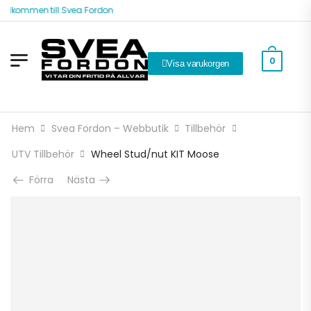
älkommen till Svea Fordon
0
Visa varukorgen
Hem
Svea Fordon – Webbutik
Tillbehör
UTV Tillbehör
Wheel Stud/nut KIT Moose
Förra
Nästa