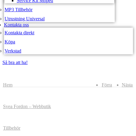
Service Kit Moped
MP3 Tillbehör
Utrustning Universal
Kontakta oss
Kontakta direkt
Köpa
Verkstad
Så bra att ha!
Så bra att ha!
Hem
Förra
Nästa
Svea Fordon – Webbutik
Tillbehör