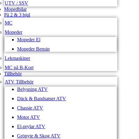
UTV / SSV
Mopedbilar
På 2 & 3 hjul
MC
Mopeder
Mopeder El
Mopeder Bensin
Lekmaskiner
MC på B-Kort
Tillbehör
ATV Tillbehör
Belysning ATV
Däck & Bandsatser ATV
Chassie ATV
Motor ATV
El-prylar ATV
Grönyte & Skog ATV