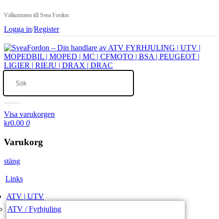
Välkommen till Svea Fordon
Logga in
/
Register
Visa varukorgen
kr0.00
0
Varukorg
stäng
Links
ATV | UTV
ATV / Fyrhjuling