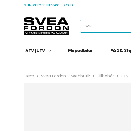
Välkommen till Svea Fordon
ATV | UTV
Mopedbilar
På 2 & 3 h
Hem
Svea Fordon – Webbutik
Tillbehör
UTV T