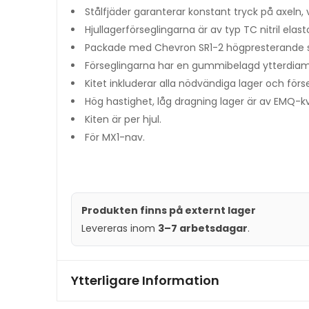
Stålfjäder garanterar konstant tryck på axeln, v
Hjullagerförseglingarna är av typ TC nitril ela
Packade med Chevron SR1-2 högpresterande 
Förseglingarna har en gummibelagd ytterdiam
Kitet inkluderar alla nödvändiga lager och förs
Hög hastighet, låg dragning lager är av EMQ-kv
Kiten är per hjul.
För MX1-nav.
Produkten finns på externt lager
Levereras inom
3–7 arbetsdagar
.
Ytterligare Information