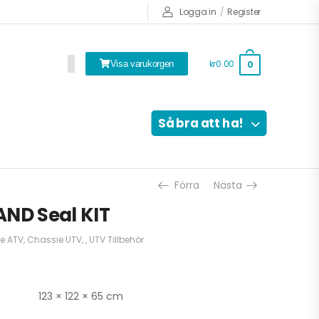
Logga in
/
Register
kr0.00
0
Visa varukorgen
Så bra att ha!
Förra
Nästa
AND Seal KIT
e ATV
,
Chassie UTV
,
,
UTV Tillbehör
123 × 122 × 65 cm