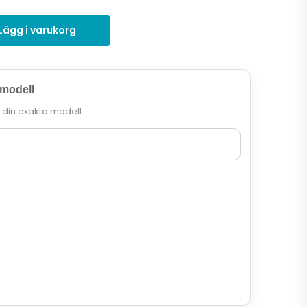
Lägg i varukorg
 modell
r din exakta modell.