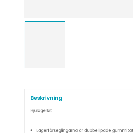
Beskrivning
Hjulagerkit
Lagerförseglingarna är dubbellipade gummitä