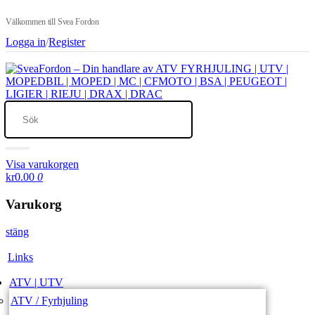
Välkommen till Svea Fordon
Logga in
/
Register
Visa varukorgen
kr0.00
0
Varukorg
stäng
Links
ATV | UTV
ATV / Fyrhjuling