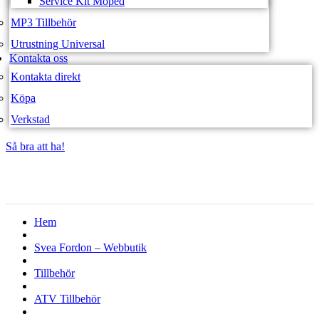
Service Kit Moped
MP3 Tillbehör
Utrustning Universal
Kontakta oss
Kontakta direkt
Köpa
Verkstad
Så bra att ha!
Så bra att ha!
Hem
Svea Fordon – Webbutik
Tillbehör
ATV Tillbehör