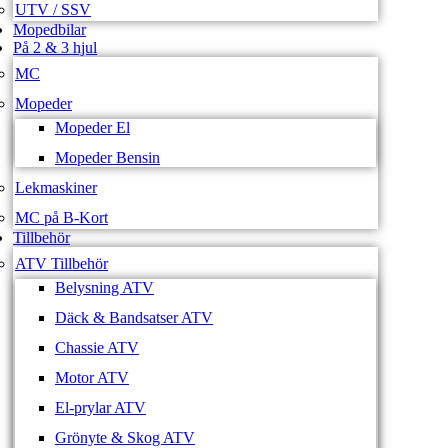
UTV / SSV
Mopedbilar
På 2 & 3 hjul
MC
Mopeder
Mopeder El
Mopeder Bensin
Lekmaskiner
MC på B-Kort
Tillbehör
ATV Tillbehör
Belysning ATV
Däck & Bandsatser ATV
Chassie ATV
Motor ATV
El-prylar ATV
Grönyte & Skog ATV