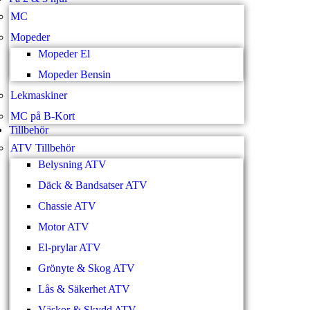
MC
Mopeder
Mopeder El
Mopeder Bensin
Lekmaskiner
MC på B-Kort
Tillbehör
ATV Tillbehör
Belysning ATV
Däck & Bandsatser ATV
Chassie ATV
Motor ATV
El-prylar ATV
Grönyte & Skog ATV
Lås & Säkerhet ATV
Väskor & Skydd ATV