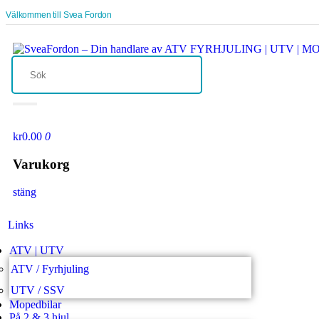
Välkommen till Svea Fordon
kr0.00
0
Varukorg
stäng
Links
ATV | UTV
ATV / Fyrhjuling
UTV / SSV
Mopedbilar
På 2 & 3 hjul