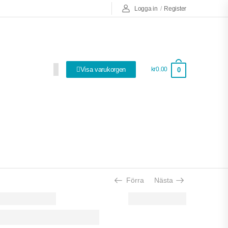
Logga in
/
Register
Visa varukorgen
kr0.00
0
Så bra att ha!
Förra
Nästa