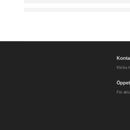
Konta
Klicka h
Öppet
För akt