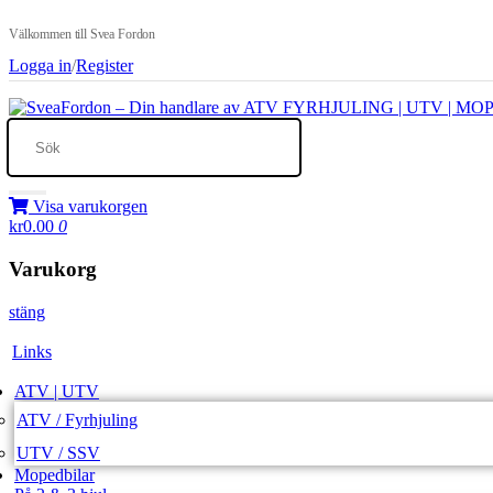
Välkommen till Svea Fordon
Logga in
/
Register
Visa varukorgen
kr0.00
0
Varukorg
stäng
Links
ATV | UTV
ATV / Fyrhjuling
UTV / SSV
Mopedbilar