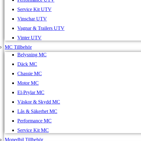
Service Kit UTV
Vinschar UTV
Vagnar & Trailers UTV
Vinter UTV
MC Tillbehör
Belysning MC
Däck MC
Chassie MC
Motor MC
El-Prylar MC
Väskor & Skydd MC
Lås & Säkerhet MC
Performance MC
Service Kit MC
Mopedbil Tillbehör