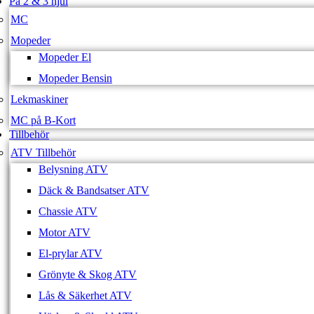
På 2 & 3 hjul
MC
Mopeder
Mopeder El
Mopeder Bensin
Lekmaskiner
MC på B-Kort
Tillbehör
ATV Tillbehör
Belysning ATV
Däck & Bandsatser ATV
Chassie ATV
Motor ATV
El-prylar ATV
Grönyte & Skog ATV
Lås & Säkerhet ATV