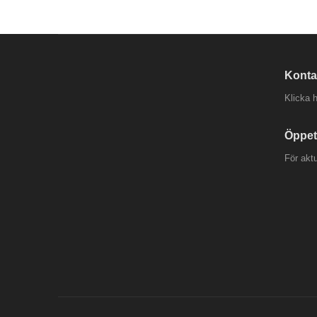
Konta
Klicka h
Öppet
För akt