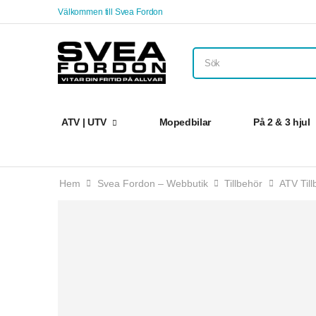
Välkommen till Svea Fordon
ATV | UTV
Mopedbilar
På 2 & 3 hjul
Hem
Svea Fordon – Webbutik
Tillbehör
ATV Till