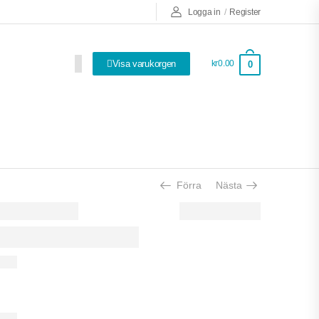
Logga in
/
Register
Visa varukorgen
kr0.00
0
Så bra att ha!
Förra
Nästa