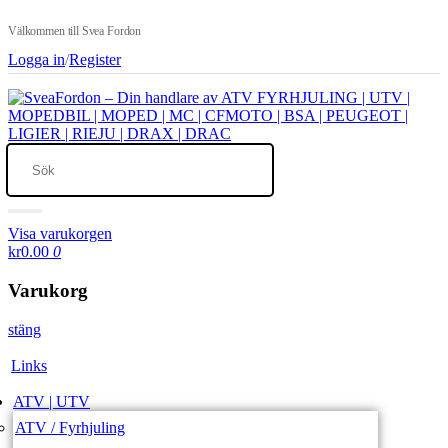
Välkommen till Svea Fordon
Logga in
/
Register
Visa varukorgen
kr0.00
0
Varukorg
stäng
Links
ATV | UTV
ATV / Fyrhjuling