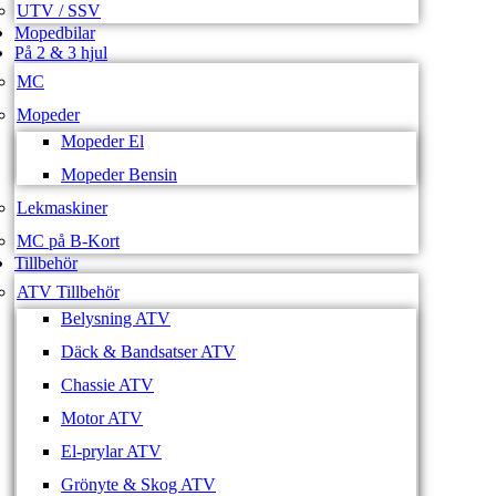
UTV / SSV
Mopedbilar
På 2 & 3 hjul
MC
Mopeder
Mopeder El
Mopeder Bensin
Lekmaskiner
MC på B-Kort
Tillbehör
ATV Tillbehör
Belysning ATV
Däck & Bandsatser ATV
Chassie ATV
Motor ATV
El-prylar ATV
Grönyte & Skog ATV