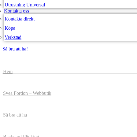
Utrustning Universal
Kontakta oss
Kontakta direkt
Köpa
Verkstad
Så bra att ha!
Så bra att ha!
Hem
Svea Fordon – Webbutik
Så bra att ha
Backyard Plinking