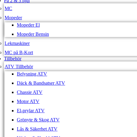
På 2 & 3 hjul
MC
Mopeder
Mopeder El
Mopeder Bensin
Lekmaskiner
MC på B-Kort
Tillbehör
ATV Tillbehör
Belysning ATV
Däck & Bandsatser ATV
Chassie ATV
Motor ATV
El-prylar ATV
Grönyte & Skog ATV
Lås & Säkerhet ATV