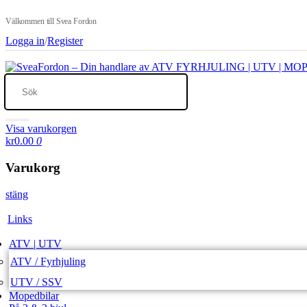
Välkommen till Svea Fordon
Logga in
/
Register
Visa varukorgen
kr0.00
0
Varukorg
stäng
Links
ATV | UTV
ATV / Fyrhjuling
UTV / SSV
Mopedbilar