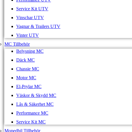
Service Kit UTV
Vinschar UTV
Vagnar & Trailers UTV
Vinter UTV
MC Tillbehör
Belysning MC
Däck MC
Chassie MC
Motor MC
El-Prylar MC
Väskor & Skydd MC
Lås & Säkerhet MC
Performance MC
Service Kit MC
Mopedbil Tillbehör