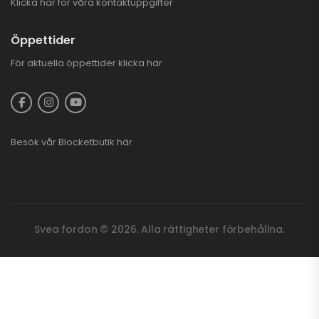
Klicka här för våra kontaktuppgifter
Öppettider
För aktuella öppettider
klicka här
Besök vår
Blocketbutik
här
Svea fordon © 2026. Alla rättigheter förbehållna.