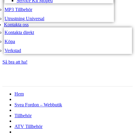
Service Kit Moped
MP3 Tillbehör
Utrustning Universal
Kontakta oss
Kontakta direkt
Köpa
Verkstad
Så bra att ha!
Så bra att ha!
Hem
Svea Fordon – Webbutik
Tillbehör
ATV Tillbehör