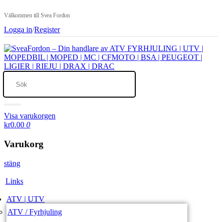
Välkommen till Svea Fordon
Logga in
/
Register
Visa varukorgen
kr0.00
0
Varukorg
stäng
Links
ATV | UTV
ATV / Fyrhjuling