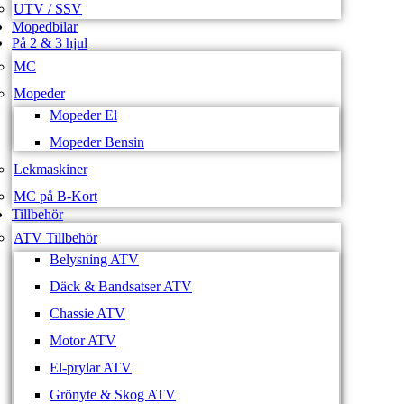
UTV / SSV
Mopedbilar
På 2 & 3 hjul
MC
Mopeder
Mopeder El
Mopeder Bensin
Lekmaskiner
MC på B-Kort
Tillbehör
ATV Tillbehör
Belysning ATV
Däck & Bandsatser ATV
Chassie ATV
Motor ATV
El-prylar ATV
Grönyte & Skog ATV