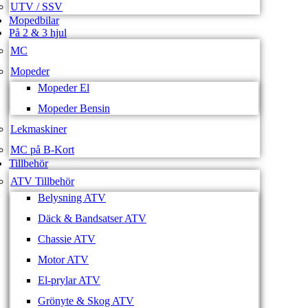
UTV / SSV
Mopedbilar
På 2 & 3 hjul
MC
Mopeder
Mopeder El
Mopeder Bensin
Lekmaskiner
MC på B-Kort
Tillbehör
ATV Tillbehör
Belysning ATV
Däck & Bandsatser ATV
Chassie ATV
Motor ATV
El-prylar ATV
Grönyte & Skog ATV