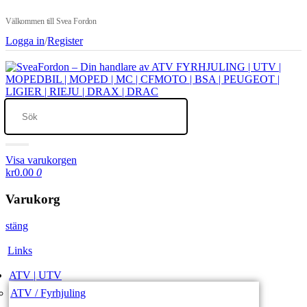
Välkommen till Svea Fordon
Logga in
/
Register
Visa varukorgen
kr0.00
0
Varukorg
stäng
Links
ATV | UTV
ATV / Fyrhjuling