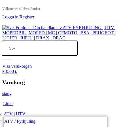
Välkommen till Svea Fordon
Logga in
/
Register
Visa varukorgen
kr0.00
0
Varukorg
stäng
Links
ATV | UTV
ATV / Fyrhjuling