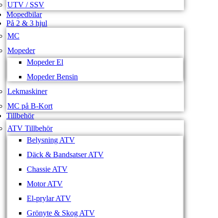
UTV / SSV
Mopedbilar
På 2 & 3 hjul
MC
Mopeder
Mopeder El
Mopeder Bensin
Lekmaskiner
MC på B-Kort
Tillbehör
ATV Tillbehör
Belysning ATV
Däck & Bandsatser ATV
Chassie ATV
Motor ATV
El-prylar ATV
Grönyte & Skog ATV