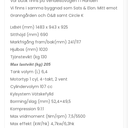
Vår butik finns på Vendelsövägen 1 i Handen
Vi finns i samma byggnad som Sats & Elon. Mitt emot
Granngården och Ö&B samt Circle K
LxBxH (mm) 1483 x 943 x 925
Sitthöjd (mm) 690
Markfrigång fram/bak(mm) 241/117
Hjulbas (mm) 1020
Tjänstevikt (kg 130
Max lastvikt (kg) 205
Tank volym (L) 6,4
Motortyp 1 cyl, 4-takt, 2 vent
Cylindervolym 107 cc
Kylsystem Vätskefylld
Borrning/slag (mm) 52,4×49,5
Kompression 9.1:1
Max vridmoment (Nm/rpm) 7,5/5500
Max effekt (kW/hk) 4,7kw/6,3hk