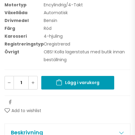
Motortyp
Encylindrig/4-Takt
Växellåda
Automatisk
Drivmedel
Bensin
Färg
Röd
Karosseri
4-hjuling
Registreringstyp
Oregistrerad
Övrigt
OBS! Kolla lagerstatus med butik innan
beställning
Lägg i varukorg
Add to wishlist
Beskrivning