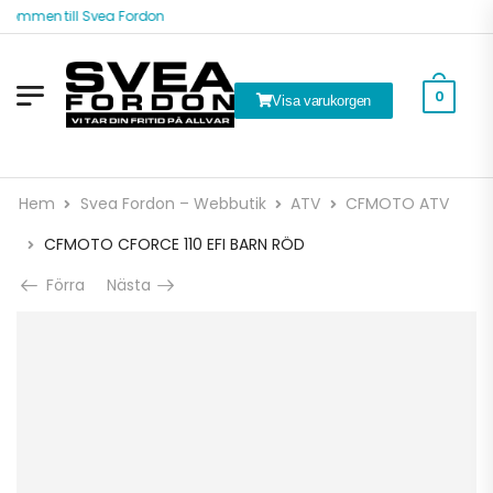
ommen till Svea Fordon
0
Visa varukorgen
Hem
Svea Fordon – Webbutik
ATV
CFMOTO ATV
CFMOTO CFORCE 110 EFI BARN RÖD
Förra
Nästa