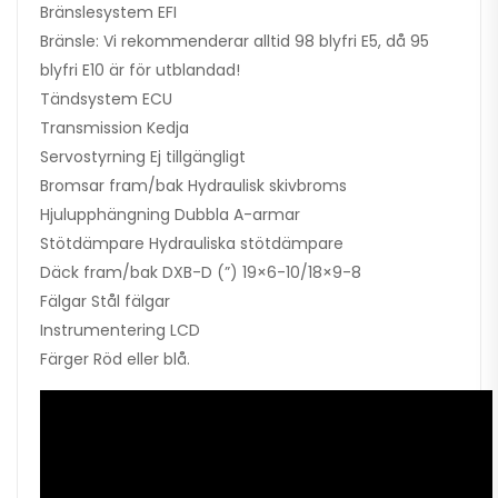
Bränslesystem EFI
Bränsle: Vi rekommenderar alltid 98 blyfri E5, då 95
blyfri E10 är för utblandad!
Tändsystem ECU
Transmission Kedja
Servostyrning Ej tillgängligt
Bromsar fram/bak Hydraulisk skivbroms
Hjulupphängning Dubbla A-armar
Stötdämpare Hydrauliska stötdämpare
Däck fram/bak DXB-D (”) 19×6-10/18×9-8
Fälgar Stål fälgar
Instrumentering LCD
Färger Röd eller blå.