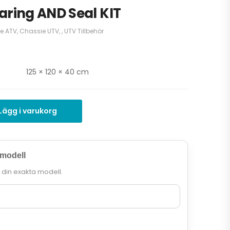
aring AND Seal KIT
e ATV
,
Chassie UTV
,
,
UTV Tillbehör
125 × 120 × 40 cm
Lägg i varukorg
 modell
r din exakta modell.