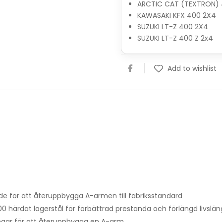
ARCTIC CAT (TEXTRON) 
KAWASAKI KFX 400 2X4
SUZUKI LT-Z 400 2X4
SUZUKI LT-Z 400 Z 2x4
Add to wishlist
e för att återuppbygga A-armen till fabriksstandard
00 härdat lagerstål för förbättrad prestanda och förlängd livslä
tningar för att återuppbygga en A-arm