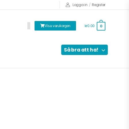
Logga in
/
Register
kr0.00
0
Visa varukorgen
Så bra att ha!