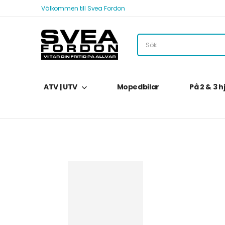
Välkommen till Svea Fordon
ATV | UTV
Mopedbilar
På 2 & 3 h
Hem
Svea Fordon – Webbutik
Tillbehör
ATV T