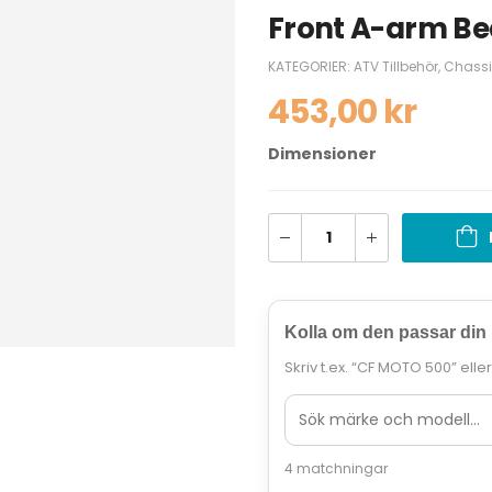
Front A-arm Be
KATEGORIER:
ATV Tillbehör
,
Chassi
453,00
kr
Dimensioner
Kolla om den passar din
Skriv t.ex. “CF MOTO 500” elle
4 matchningar