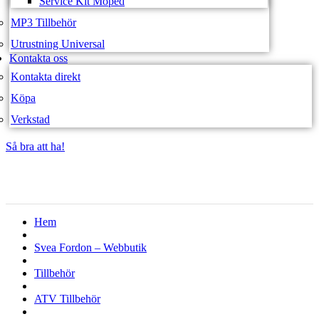
Service Kit Moped
MP3 Tillbehör
Utrustning Universal
Kontakta oss
Kontakta direkt
Köpa
Verkstad
Så bra att ha!
Så bra att ha!
Hem
Svea Fordon – Webbutik
Tillbehör
ATV Tillbehör