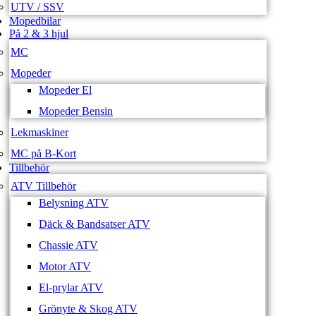
UTV / SSV
Mopedbilar
På 2 & 3 hjul
MC
Mopeder
Mopeder El
Mopeder Bensin
Lekmaskiner
MC på B-Kort
Tillbehör
ATV Tillbehör
Belysning ATV
Däck & Bandsatser ATV
Chassie ATV
Motor ATV
El-prylar ATV
Grönyte & Skog ATV