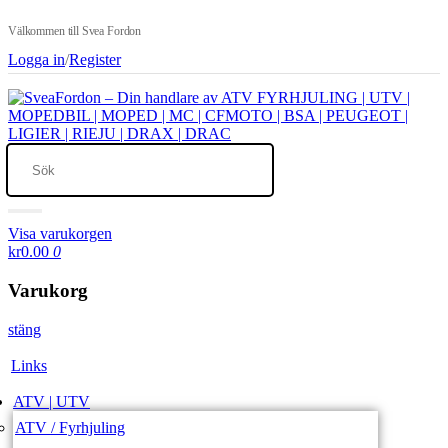
Välkommen till Svea Fordon
Logga in
/
Register
Visa varukorgen
kr0.00
0
Varukorg
stäng
Links
ATV | UTV
ATV / Fyrhjuling