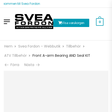
älkommen till Svea Fordon
0
Visa varukorgen
Hem
Svea Fordon – Webbutik
Tillbehör
ATV Tillbehör
Front A-arm Bearing AND Seal KIT
Förra
Nästa