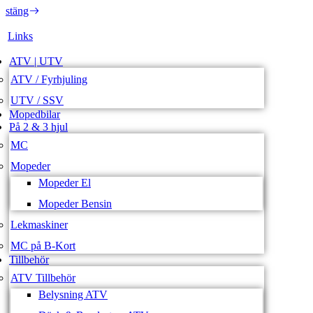
stäng
Links
ATV | UTV
ATV / Fyrhjuling
UTV / SSV
Mopedbilar
På 2 & 3 hjul
MC
Mopeder
Mopeder El
Mopeder Bensin
Lekmaskiner
MC på B-Kort
Tillbehör
ATV Tillbehör
Belysning ATV