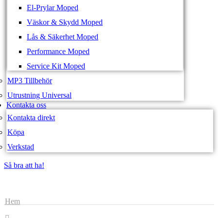
El-Prylar Moped
Väskor & Skydd Moped
Lås & Säkerhet Moped
Performance Moped
Service Kit Moped
MP3 Tillbehör
Utrustning Universal
Kontakta oss
Kontakta direkt
Köpa
Verkstad
Så bra att ha!
Så bra att ha!
Hem