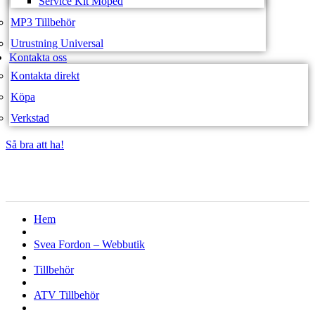
Service Kit Moped
MP3 Tillbehör
Utrustning Universal
Kontakta oss
Kontakta direkt
Köpa
Verkstad
Så bra att ha!
Så bra att ha!
Hem
Svea Fordon – Webbutik
Tillbehör
ATV Tillbehör