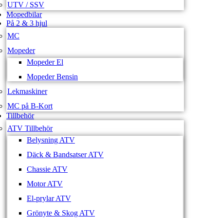
UTV / SSV
Mopedbilar
På 2 & 3 hjul
MC
Mopeder
Mopeder El
Mopeder Bensin
Lekmaskiner
MC på B-Kort
Tillbehör
ATV Tillbehör
Belysning ATV
Däck & Bandsatser ATV
Chassie ATV
Motor ATV
El-prylar ATV
Grönyte & Skog ATV