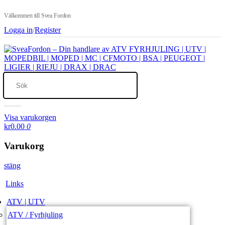
Välkommen till Svea Fordon
Logga in
/
Register
Visa varukorgen
kr0.00
0
Varukorg
stäng
Links
ATV | UTV
ATV / Fyrhjuling