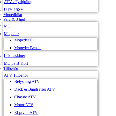
ATV / Fyrhjuling
UTV / SSV
Mopedbilar
På 2 & 3 hjul
MC
Mopeder
Mopeder El
Mopeder Bensin
Lekmaskiner
MC på B-Kort
Tillbehör
ATV Tillbehör
Belysning ATV
Däck & Bandsatser ATV
Chassie ATV
Motor ATV
El-prylar ATV