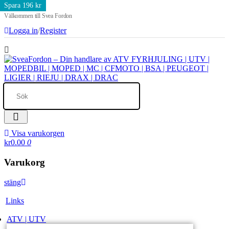
Spara 196 kr
Välkommen till Svea Fordon
Logga in
/
Register
Visa varukorgen
kr0.00
0
Varukorg
stäng
Links
ATV | UTV