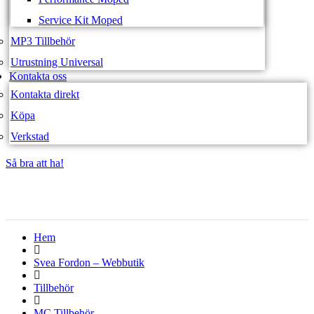
Service Kit Moped
MP3 Tillbehör
Utrustning Universal
Kontakta oss
Kontakta direkt
Köpa
Verkstad
Så bra att ha!
Så bra att ha!
Hem
Svea Fordon – Webbutik
Tillbehör
MC Tillbehör