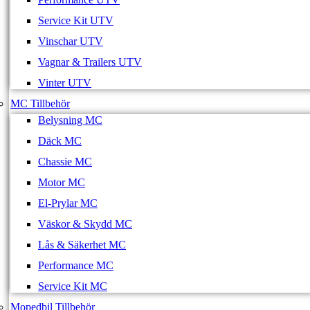
Service Kit UTV
Vinschar UTV
Vagnar & Trailers UTV
Vinter UTV
MC Tillbehör
Belysning MC
Däck MC
Chassie MC
Motor MC
El-Prylar MC
Väskor & Skydd MC
Lås & Säkerhet MC
Performance MC
Service Kit MC
Mopedbil Tillbehör