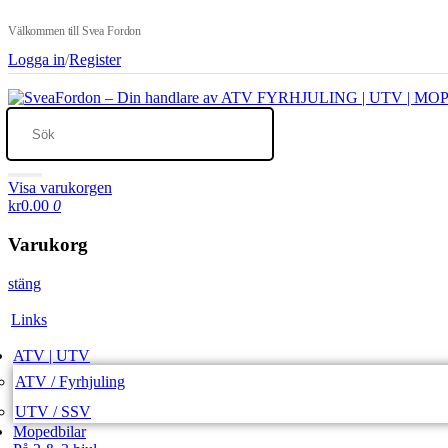
Välkommen till Svea Fordon
Logga in
/
Register
Visa varukorgen
kr0.00
0
Varukorg
stäng
Links
ATV | UTV
ATV / Fyrhjuling
UTV / SSV
Mopedbilar