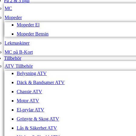
På 2 & 3 hjul
MC
Mopeder
Mopeder El
Mopeder Bensin
Lekmaskiner
MC på B-Kort
Tillbehör
ATV Tillbehör
Belysning ATV
Däck & Bandsatser ATV
Chassie ATV
Motor ATV
El-prylar ATV
Grönyte & Skog ATV
Lås & Säkerhet ATV