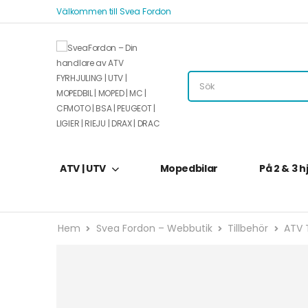
Välkommen till Svea Fordon
ATV | UTV
Mopedbilar
På 2 & 3 h
Hem
Svea Fordon – Webbutik
Tillbehör
ATV T