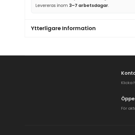
Levereras inom
3–7 arbetsdagar
.
Ytterligare Information
Konta
Klicka 
Öppet
För akt