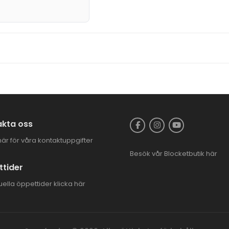
kta oss
här för våra kontaktuppgifter
Besök vår
Blocketbutik
här
tider
uella öppettider
klicka här