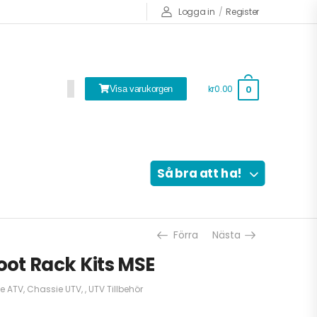
Logga in
/
Register
kr0.00
0
Visa varukorgen
Så bra att ha!
Förra
Nästa
ot Rack Kits MSE
e ATV
,
Chassie UTV
,
,
UTV Tillbehör