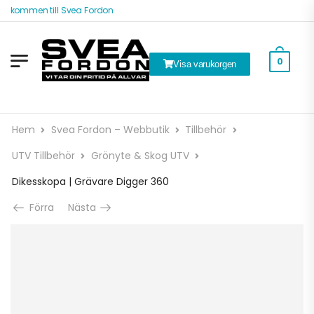
älkommen till Svea Fordon
0
Visa varukorgen
Hem
Svea Fordon – Webbutik
Tillbehör
UTV Tillbehör
Grönyte & Skog UTV
Dikesskopa | Grävare Digger 360
Förra
Nästa