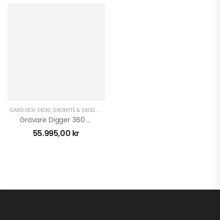
GÅRD OCH SKOG
,
GRÖNYTE & SKOG ATV
,
GRÖNYTE & SKOG UTV
,
VAGNAR & TRAILERS U
Grävare Digger 360 Till ATV & UTV
55.995,00
kr