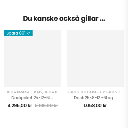
Du kanske också gillar …
Spara 891 kr
DÄCK & BANDSATSER ATV
,
DÄCK & BANDSATSER UTV
DÄCK & BANDSATSER ATV
,
KAMPANJER OCH DEALS
,
DÄCK & BANDSATSER UTV
Däckpaket 25×12-6Lager
Däck 25×8-12 -6Lager
4.295,00
kr
5.186,00
kr
1.058,00
kr