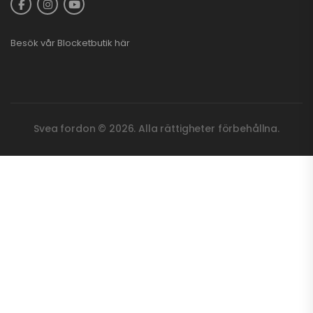
Besök vår
Blocketbutik
här
Svea fordon © 2026. Alla rättigheter förbehållna.