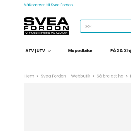
Välkommen till Svea Fordon
ATV | UTV
Mopedbilar
På 2 & 3 h
Hem
Svea Fordon – Webbutik
Så bra att ha