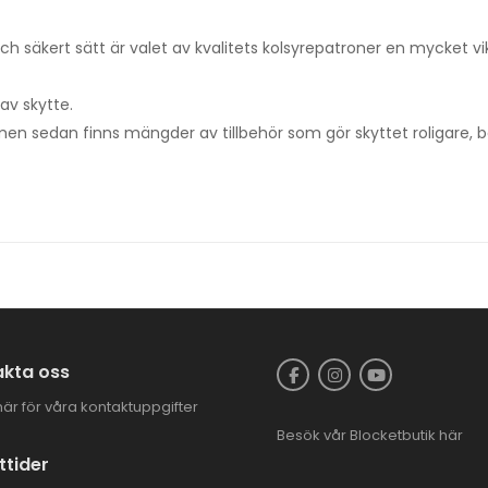
ch säkert sätt är valet av kvalitets kolsyrepatroner en mycket vik
av skytte.
en sedan finns mängder av tillbehör som gör skyttet roligare, bät
kta oss
här för våra kontaktuppgifter
Besök vår
Blocketbutik
här
tider