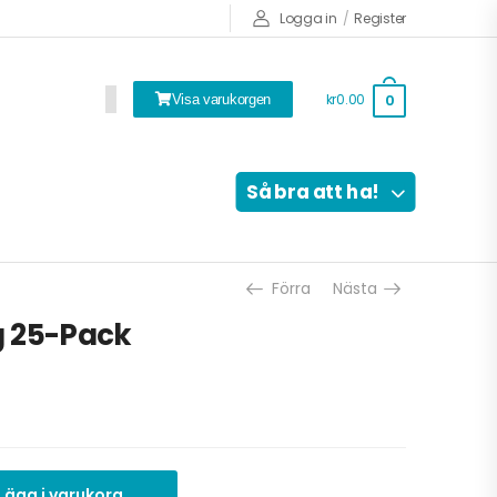
Logga in
/
Register
kr0.00
0
Visa varukorgen
Så bra att ha!
Förra
Nästa
g 25-Pack
Lägg i varukorg