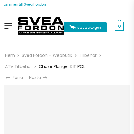
kommen till Svea Fordon
0
Visa varukorgen
Hem
Svea Fordon – Webbutik
Tillbehör
ATV Tillbehör
Choke Plunger KIT POL
Förra
Nästa